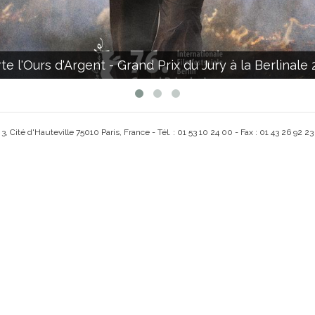
l'Ours d'Argent - Grand Prix du Jury à la Berlinale 
, Cité d'Hauteville 75010 Paris, France - Tél. : 01 53 10 24 00 - Fax : 01 43 26 92 23