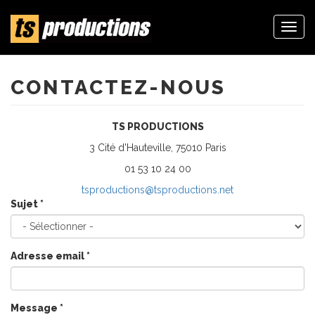
Togg
navi
Aller
au
contenu
CONTACTEZ-NOUS
principal
TS PRODUCTIONS
3 Cité d'Hauteville, 75010 Paris
01 53 10 24 00
tsproductions@tsproductions.net
Sujet
*
Adresse email
*
Message
*